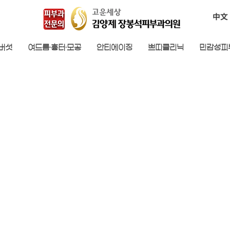
中文
검버섯
여드름·흉터·모공
안티에이징
쁘띠클리닉
민감성피