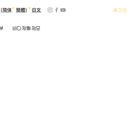
(简体
簡體)
日文
로그인
부
바디·체형·제모