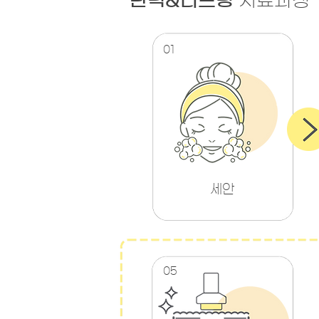
탄력&리프팅
치료과정
01
​세안
05