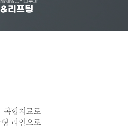
김양제장봉석피부과
력&리프팅
저 복합치료로
란형 라인으로