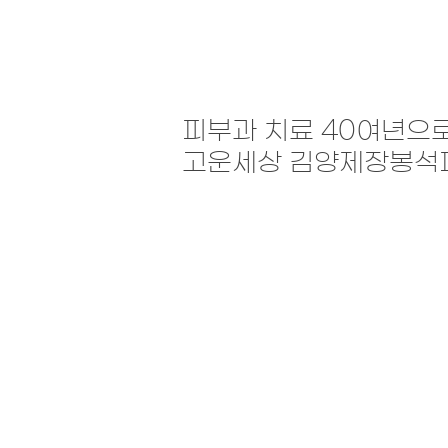
​피부과 치료 40여년으
​고운세상 김양제장봉
#탄력
#리프팅
#얼굴처짐
#목처
#계란형얼굴
#잔