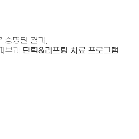
로 증명된 결과,
석피부과
탄력&리프팅 치료 프로그램
짐
주름