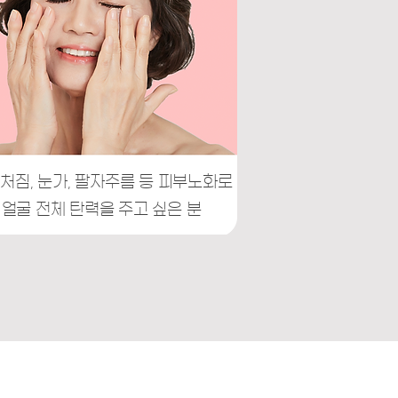
처짐, 눈가, 팔자주름 등 피부노화로
얼굴 전체 탄력을 주고 싶은 분