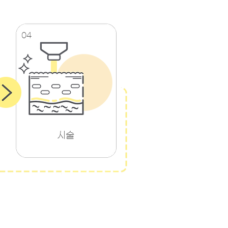
04
​시술