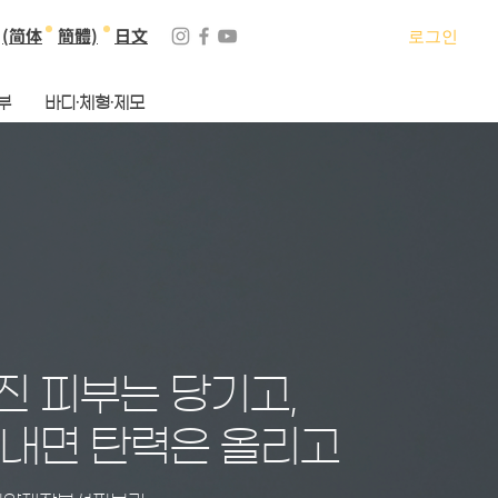
(简体
簡體)
日文
로그인
부
바디·체형·제모
진 피부는 당기고,
 내면 탄력은 올리고