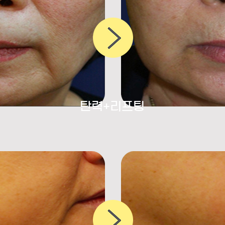
​탄력+리프팅