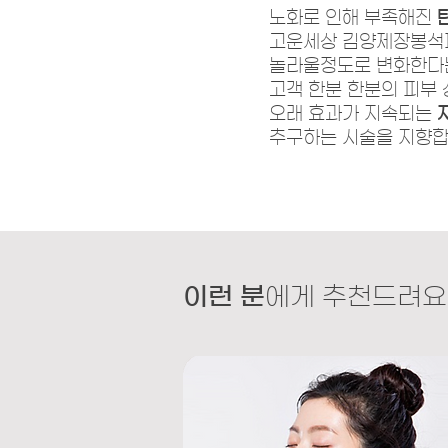
노화로 인해 부족해진
고운세상 김양제장봉석피
놀라울정도로 변화한다는
고객 한분 한분의 피부 상
오래 효과가 지속되는
​추구하는 시술을 지향합
이런 분
에게 추천드려요