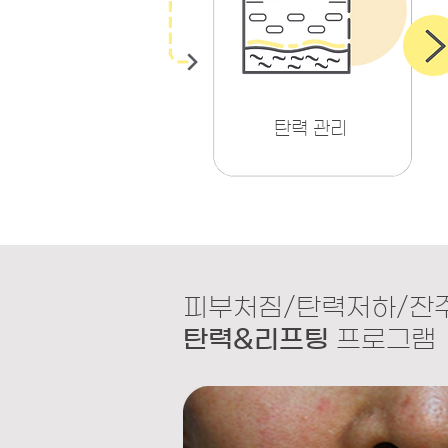
​탄력 관리
피부처짐/탄력저하/잔주
탄력&리프팅
프로그램