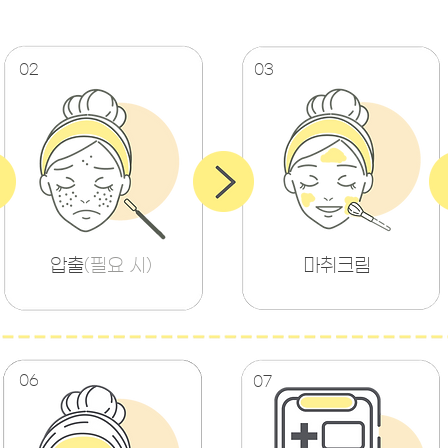
02
03
압출
(필요 시)
마취크림
06
07