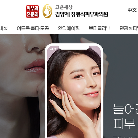
中文
검버섯
여드름·흉터·모공
안티에이징
쁘띠클리닉
민감성피
늘어
피부