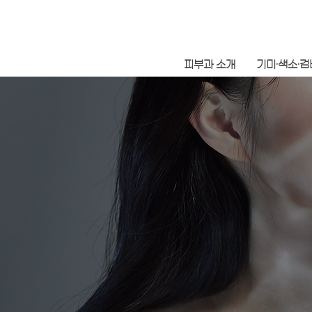
피부과 소개
기미·색소·