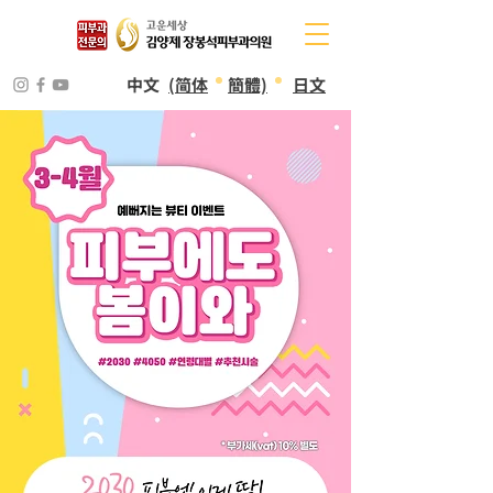
中文
(简体
簡體)
日文