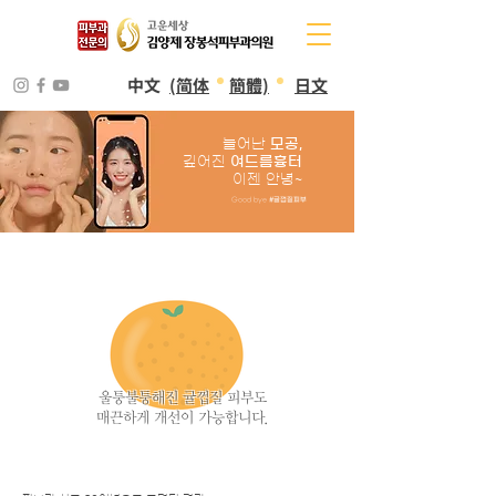
中文
(简体
簡體)
日文
늘어난
모공,
​깊어진
여드름흉터
​이젠 안녕~
Good bye
#귤껍질피부
​울퉁불퉁해진 귤껍질 피부도
​매끈하게 개선이 가능합니다.