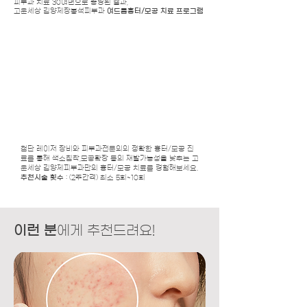
​피부과 치료 30여년으로 증명된 결과,
​고운세상 김양제장봉석피부과
여드름흉터/모공 치료 프로그램
첨단 레이저 장비와 피부과전문의의 정확한 흉터/모공 진
료를 통해 색소침착,모공확장 등의 재발가능성을 낮추는 고
운세상 김양제피부과만의 흉터/모공 치료를 경험해보세요.
추천시술 횟수
: (2주간격) 최소
5회~10회
이런 분
에게 추천드려요!