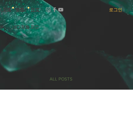
(简体
簡體)
日文
로그인
부
바디·체형·제모
ALL POSTS