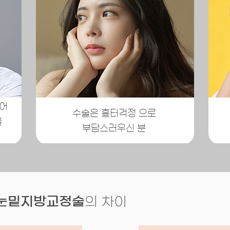
들어
수술은 흉터걱정 으로
을
​부담스러우신 분
 눈밑지방교정술
의 차이