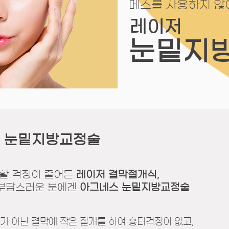
메스를 사용하지 않
레이저
눈밑지
한
눈밑지방교정술
활 걱정이 줄어든
레이저 결막절개식,
 부담스러운 분에겐
아그네스 눈밑지방교정술
가 아닌 결막에 작은 절개를 하여 흉터걱정이 없고,