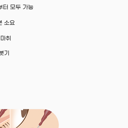
부터 모두 가능
0분 소요
 마취
 붓기