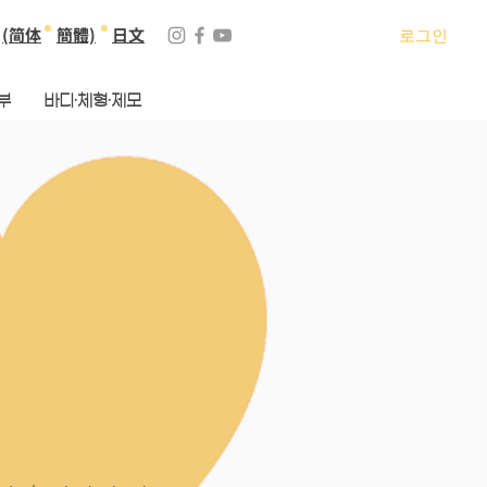
(简体
簡體)
日文
로그인
부
바디·체형·제모