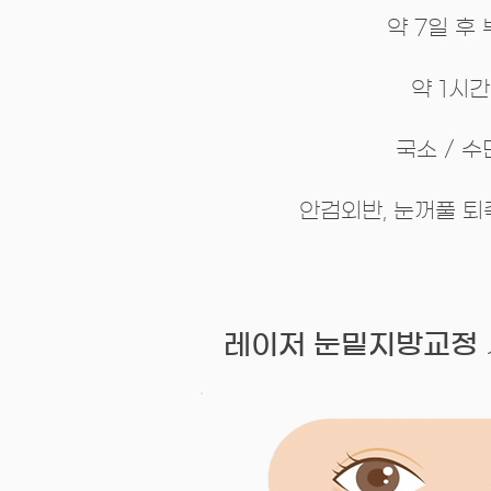
약 7일 후
약 1시간
​국소 / 
안검외반, 눈꺼풀 퇴축
레이저 눈밑지방교정