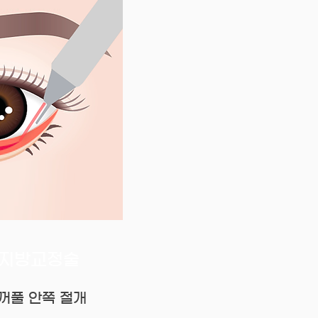
밑지방교정술
눈꺼풀 안쪽 절개