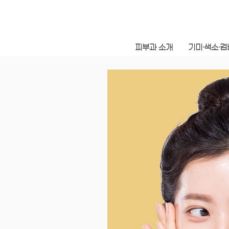
피부과 소개
기미·색소·