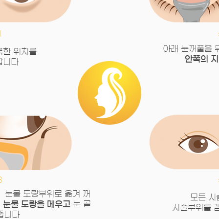
1
아래 눈꺼풀을 
록한 위치를
안쪽의 
합니다
3
, 눈물 도랑부위로 옮겨 꺼
모든 시
 눈물 도랑을 메우고
눈 골
시술부위를 
줍니다