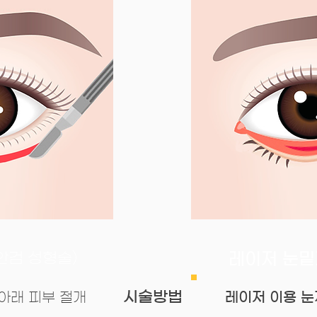
안검 성형술)
레이저 눈
​시술방법
아래 피부 절개
​레이저 이용 