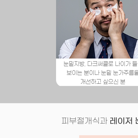
눈밑지방, 다크써클로 나이가 
보이는 분이나 눈밑 눈가주름
개선하고 싶으신 분
​피부절개식과
레이저