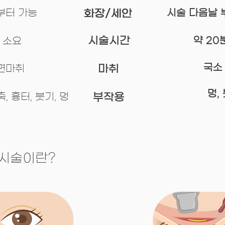
 부터 가능
화장/세안
화장/세안
시술 다음날 
시술시간
​약 2
 소요
​국소
마취
수면마취
​멍,
, 흉터, 붓기, 멍
​부작용
시술이란?