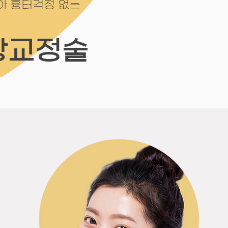
아 흉터걱정 없는
방교정술