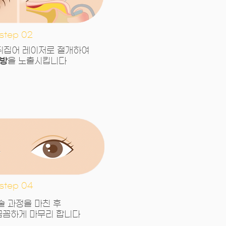
step 02
뒤집어 레이저로 절개하여
지방
을 노출시킵니다
step 04
술 과정을 마친 후
꼼꼼하게 마무리 합니다