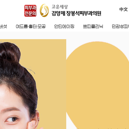
中文
검버섯
여드름·흉터·모공
안티에이징
쁘띠클리닉
민감성피