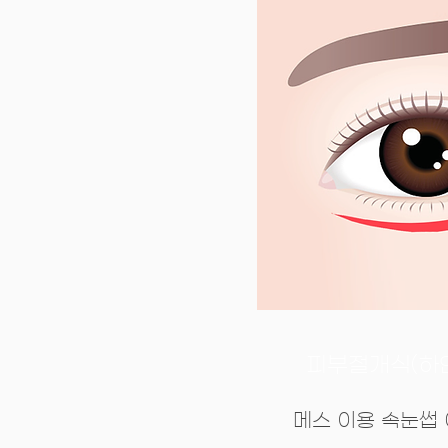
피부절개식(하
메스 이용 속눈썹 